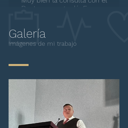
Muy bien la consulta con el
Doctor, me agradó. Es muy
profesional, me dio confianza.
Galería
Imágenes de mi trabajo
Paciente
Seguridad en atención,
tratamiento y estabilidad
emocional.