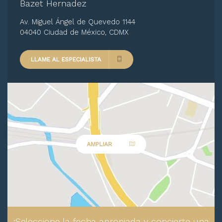
Bazet Hernadez
Av. Miguel Ángel de Quevedo 1144
04040 Ciudad de México, CDMX
LLAME AL ESPECIALISTA
AMPLIAR
¡Seleccione la fecha apropiada y concierte una