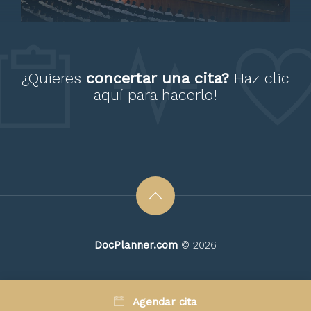
atento
¿Quieres
concertar una cita?
Haz clic
aquí
para hacerlo!
Paciente
Excelente atención, muy
profesional, contenta con los
avances de mi paciente,
DocPlanner.com
© 2026
gracias dr. Bazet
Agendar cita