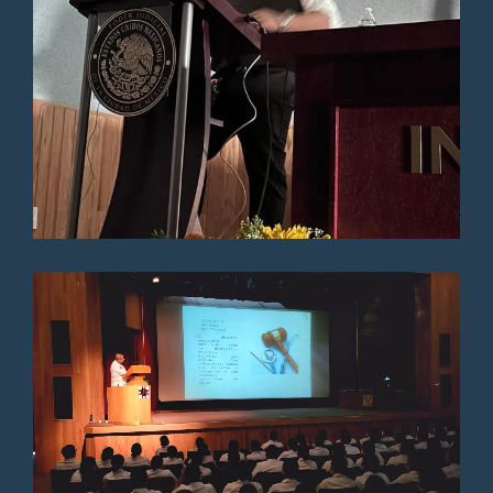
Paciente
Buenas explicaciones y
detalladas, evaluación integral
del paciente, se hicieron
pruebas y asesoría del
paciente, es un doctor con
amplios conocimiento en
materia legal.